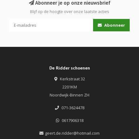
Abonneer je op onze nieuwsbrief
Blijf op de hoogte over onze laatste acties
Abonneer
De Ridder schoenen
Kerkstraat 32
2201KM
Noordwijk-Binnen ZH
071-3624478
0617906318
geert.de.ridder@hotmail.com