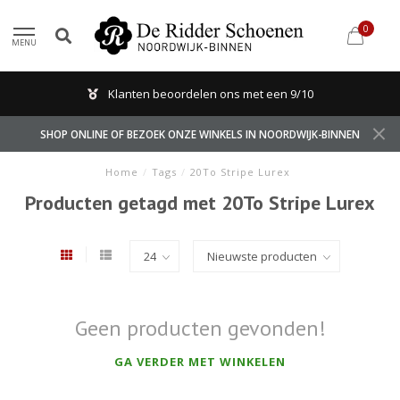
0
MENU
Klanten beoordelen ons met een 9/10
SHOP ONLINE OF BEZOEK ONZE WINKELS IN NOORDWIJK-BINNEN
Home
/
Tags
/
20To Stripe Lurex
Producten getagd met 20To Stripe Lurex
Geen producten gevonden!
GA VERDER MET WINKELEN