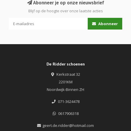
Abonneer je op onze nieuwsbrief
Blijf op de hoogte over onze laatste acties
Abonneer
De Ridder schoenen
Kerkstraat 32
2201KM
Noordwijk-Binnen ZH
071-3624478
0617906318
geert.de.ridder@hotmail.com