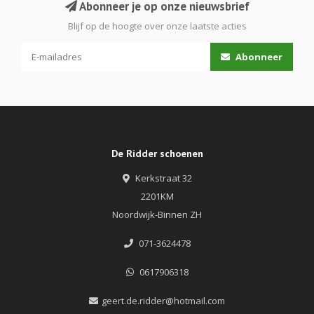
Abonneer je op onze nieuwsbrief
Blijf op de hoogte over onze laatste acties
Abonneer
De Ridder schoenen
Kerkstraat 32
2201KM
Noordwijk-Binnen ZH
071-3624478
0617906318
geert.de.ridder@hotmail.com