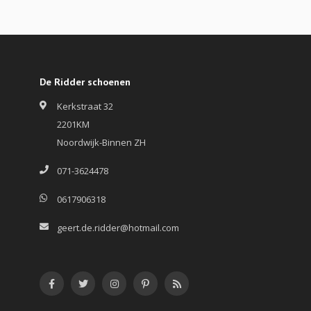
De Ridder schoenen
Kerkstraat 32
2201KM
Noordwijk-Binnen ZH
071-3624478
0617906318
geert.de.ridder@hotmail.com