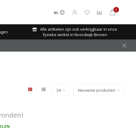
0
NL
Alle artikelen zijn ook verkrijgbaar in onze
agen
fysieke winkel in Noordwijk-Binnen
vonden!
ELEN