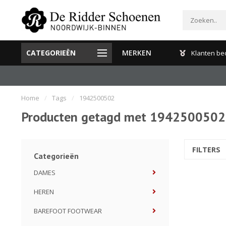
CATEGORIEËN
MERKEN
Gratis verzenden en retour binnen Nederland
Klanten be
Home
/
Tags
/
1942500502
Producten getagd met 1942500502
FILTERS
Categorieën
DAMES
HEREN
BAREFOOT FOOTWEAR