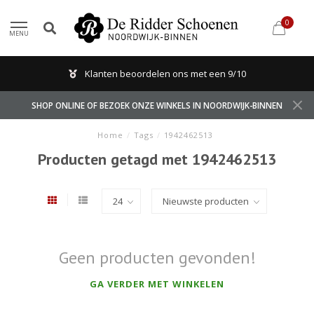
0
MENU
Klanten beoordelen ons met een 9/10
SHOP ONLINE OF BEZOEK ONZE WINKELS IN NOORDWIJK-BINNEN
Home
/
Tags
/
1942462513
Producten getagd met 1942462513
Geen producten gevonden!
GA VERDER MET WINKELEN