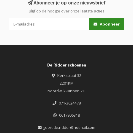
Abonneer je op onze nieuwsbrief
Blijf op de hoogte over onze laatste acties
Abonneer
De Ridder schoenen
Kerkstraat 32
2201KM
Noordwijk-Binnen ZH
071-3624478
0617906318
geert.de.ridder@hotmail.com