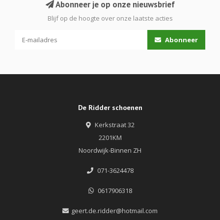
Abonneer je op onze nieuwsbrief
Blijf op de hoogte over onze laatste acties
Abonneer
De Ridder schoenen
Kerkstraat 32
2201KM
Noordwijk-Binnen ZH
071-3624478
0617906318
geert.de.ridder@hotmail.com