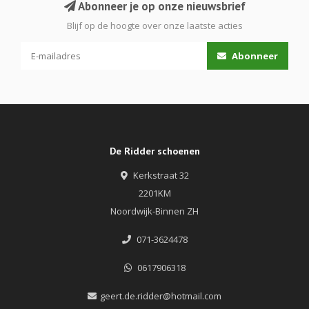
Abonneer je op onze nieuwsbrief
Blijf op de hoogte over onze laatste acties
Abonneer
De Ridder schoenen
Kerkstraat 32
2201KM
Noordwijk-Binnen ZH
071-3624478
0617906318
geert.de.ridder@hotmail.com