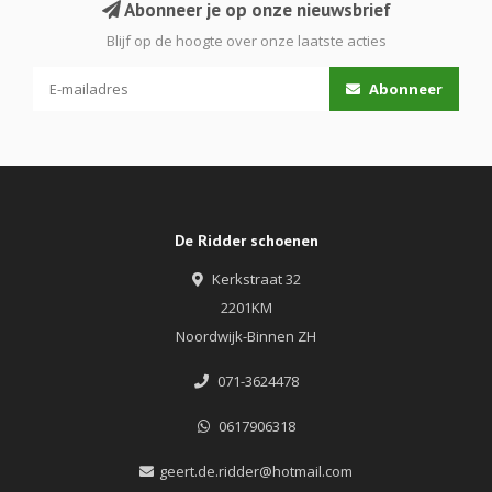
Abonneer je op onze nieuwsbrief
Blijf op de hoogte over onze laatste acties
Abonneer
De Ridder schoenen
Kerkstraat 32
2201KM
Noordwijk-Binnen ZH
071-3624478
0617906318
geert.de.ridder@hotmail.com