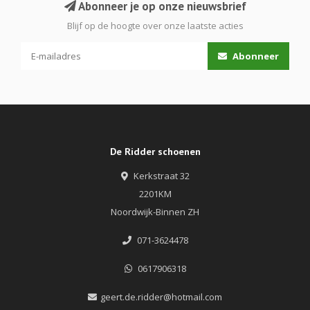
Abonneer je op onze nieuwsbrief
Blijf op de hoogte over onze laatste acties
Abonneer
De Ridder schoenen
Kerkstraat 32
2201KM
Noordwijk-Binnen ZH
071-3624478
0617906318
geert.de.ridder@hotmail.com