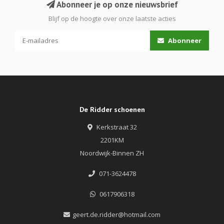
Abonneer je op onze nieuwsbrief
Blijf op de hoogte over onze laatste acties
Abonneer
De Ridder schoenen
Kerkstraat 32
2201KM
Noordwijk-Binnen ZH
071-3624478
0617906318
geert.de.ridder@hotmail.com