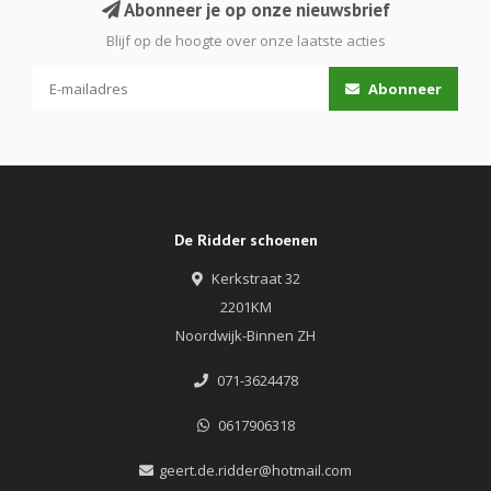
Abonneer je op onze nieuwsbrief
Blijf op de hoogte over onze laatste acties
Abonneer
De Ridder schoenen
Kerkstraat 32
2201KM
Noordwijk-Binnen ZH
071-3624478
0617906318
geert.de.ridder@hotmail.com