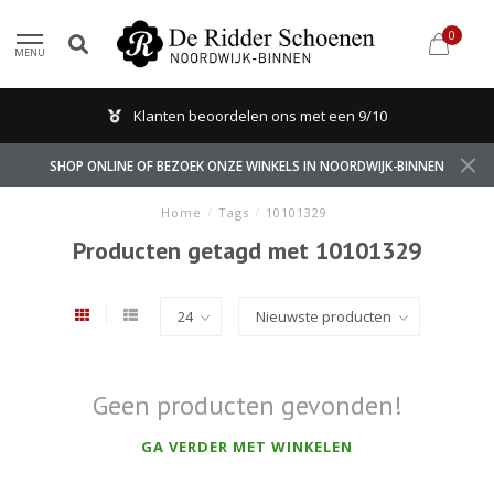
0
MENU
Klanten beoordelen ons met een 9/10
SHOP ONLINE OF BEZOEK ONZE WINKELS IN NOORDWIJK-BINNEN
Home
/
Tags
/
10101329
Producten getagd met 10101329
Geen producten gevonden!
GA VERDER MET WINKELEN