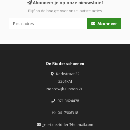
Abonneer je op onze nieuwsbrief
Blijf op de hoogte over onze laatste acties
Abonneer
De Ridder schoenen
Kerkstraat 32
2201KM
Noordwijk-Binnen ZH
071-3624478
0617906318
geert.de.ridder@hotmail.com