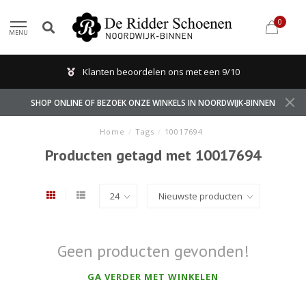
0
MENU
Klanten beoordelen ons met een 9/10
SHOP ONLINE OF BEZOEK ONZE WINKELS IN NOORDWIJK-BINNEN
Home
/
Tags
/
10017694
Producten getagd met 10017694
Geen producten gevonden!
GA VERDER MET WINKELEN