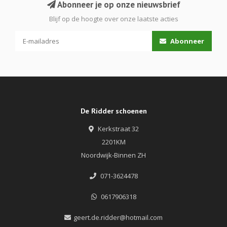
Abonneer je op onze nieuwsbrief
Blijf op de hoogte over onze laatste acties
Abonneer
De Ridder schoenen
Kerkstraat 32
2201KM
Noordwijk-Binnen ZH
071-3624478
0617906318
geert.de.ridder@hotmail.com