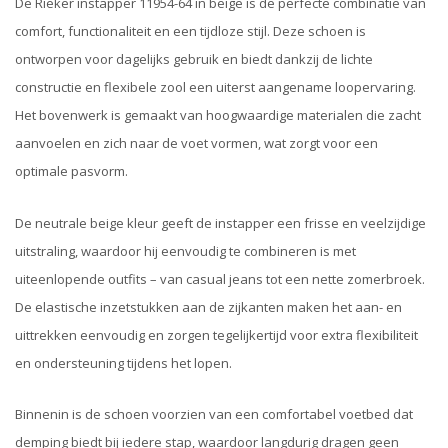
De Rieker instapper 11954-64 in beige is de perfecte combinatie van
comfort, functionaliteit en een tijdloze stijl. Deze schoen is
ontworpen voor dagelijks gebruik en biedt dankzij de lichte
constructie en flexibele zool een uiterst aangename loopervaring.
Het bovenwerk is gemaakt van hoogwaardige materialen die zacht
aanvoelen en zich naar de voet vormen, wat zorgt voor een
optimale pasvorm.
De neutrale beige kleur geeft de instapper een frisse en veelzijdige
uitstraling, waardoor hij eenvoudig te combineren is met
uiteenlopende outfits – van casual jeans tot een nette zomerbroek.
De elastische inzetstukken aan de zijkanten maken het aan- en
uittrekken eenvoudig en zorgen tegelijkertijd voor extra flexibiliteit
en ondersteuning tijdens het lopen.
Binnenin is de schoen voorzien van een comfortabel voetbed dat
demping biedt bij iedere stap, waardoor langdurig dragen geen