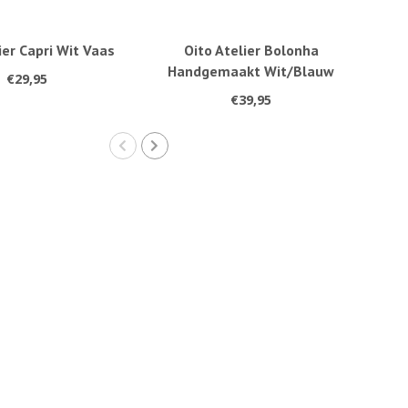
ier Capri Wit Vaas
Oito Atelier Bolonha
O
Handgemaakt Wit/Blauw
€29,95
Vaas
€39,95