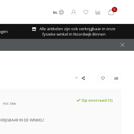
0
NL
Alle artikelen zijn ook verkrijgbaar in onze
agen
fysieke winkel in Noordwijk-Binnen
Op voorraad (1)
Incl. btw
KRIJGBAAR IN DE WINKEL!