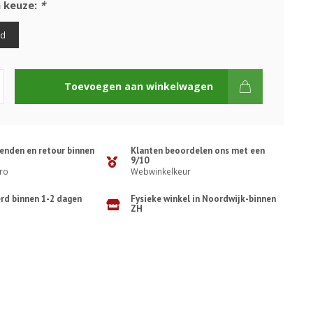
 keuze:
*
rd
Toevoegen aan winkelwagen
zenden en retour binnen
Klanten beoordelen ons met een
9/10
ro
Webwinkelkeur
erd binnen 1-2 dagen
Fysieke winkel in Noordwijk-binnen
ZH