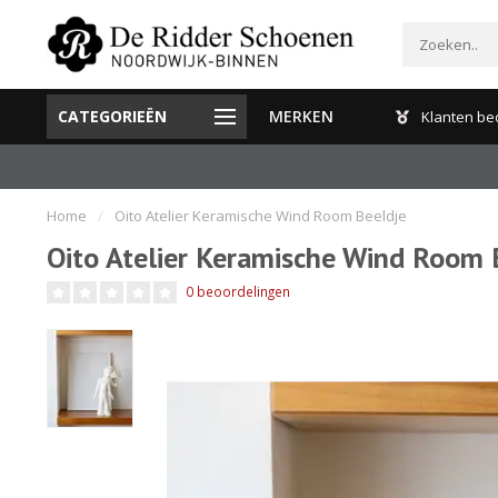
CATEGORIEËN
MERKEN
Gratis verzenden en retour binnen Nederland
Klanten be
Home
/
Oito Atelier Keramische Wind Room Beeldje
Oito Atelier Keramische Wind Room 
0 beoordelingen