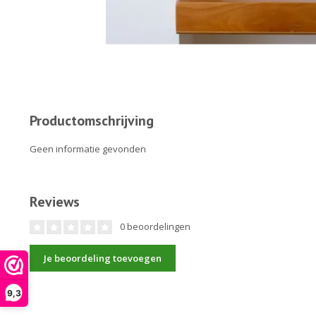
Productomschrijving
Geen informatie gevonden
Reviews
0 beoordelingen
Je beoordeling toevoegen
9,3