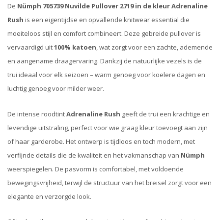
De
Nümph 705739 Nuvilde Pullover 2719 in de kleur Adrenaline
Rush
is een eigentijdse en opvallende knitwear essential die
moeiteloos stijl en comfort combineert. Deze gebreide pullover is
vervaardigd uit
100% katoen
, wat zorgt voor een zachte, ademende
en aangename draagervaring. Dankzij de natuurlijke vezels is de
trui ideaal voor elk seizoen – warm genoeg voor koelere dagen en
luchtig genoeg voor milder weer.
De intense roodtint
Adrenaline Rush
geeft de trui een krachtige en
levendige uitstraling, perfect voor wie graag kleur toevoegt aan zijn
of haar garderobe. Het ontwerp is tijdloos en toch modern, met
verfijnde details die de kwaliteit en het vakmanschap van
Nümph
weerspiegelen. De pasvorm is comfortabel, met voldoende
bewegingsvrijheid, terwijl de structuur van het breisel zorgt voor een
elegante en verzorgde look.