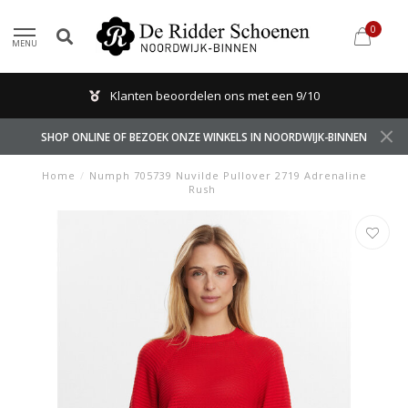
0
MENU
Klanten beoordelen ons met een 9/10
SHOP ONLINE OF BEZOEK ONZE WINKELS IN NOORDWIJK-BINNEN
Home
/
Numph 705739 Nuvilde Pullover 2719 Adrenaline
Rush