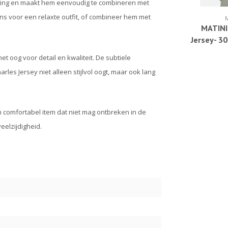
raling en maakt hem eenvoudig te combineren met
ns voor een relaxte outfit, of combineer hem met
MATINI
Jersey- 3
t oog voor detail en kwaliteit. De subtiele
es Jersey niet alleen stijlvol oogt, maar ook lang
n comfortabel item dat niet mag ontbreken in de
eelzijdigheid.
9