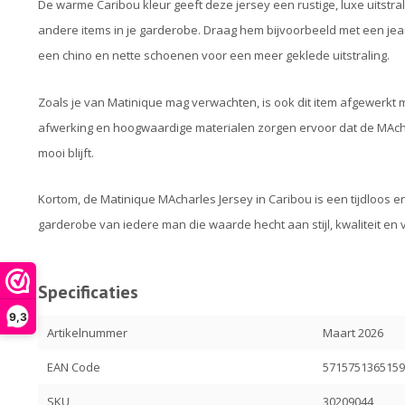
De warme Caribou kleur geeft deze jersey een rustige, luxe uitst
andere items in je garderobe. Draag hem bijvoorbeeld met een jea
een chino en nette schoenen voor een meer geklede uitstraling.
Zoals je van Matinique mag verwachten, is ook dit item afgewerkt me
afwerking en hoogwaardige materialen zorgen ervoor dat de MAcharl
mooi blijft.
Kortom, de Matinique MAcharles Jersey in Caribou is een tijdloos e
garderobe van iedere man die waarde hecht aan stijl, kwaliteit en v
Specificaties
9,3
Artikelnummer
Maart 2026
EAN Code
571575136515
SKU
30209044