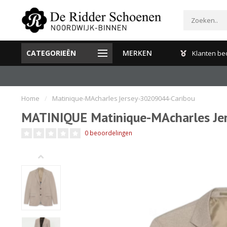
CATEGORIEËN
MERKEN
Gratis verzenden en retour binnen Nederland
Klanten be
Home
/
Matinique-MAcharles Jersey-30209044-Caribou
MATINIQUE Matinique-MAcharles Je
0 beoordelingen