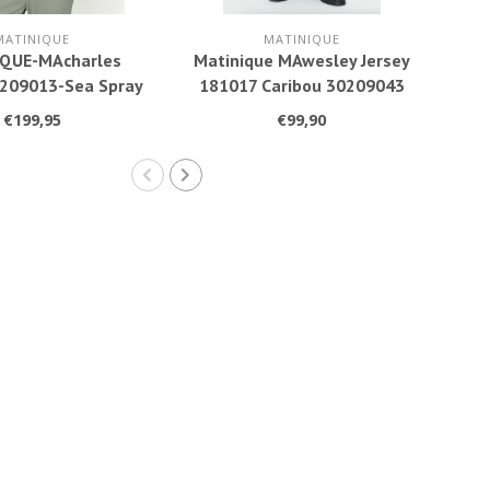
MATINIQUE
MATINIQUE
QUE-MAcharles
Matinique MAwesley Jersey
Ma
0209013-Sea Spray
181017 Caribou 30209043
€199,95
€99,90