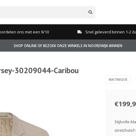
oordelen ons met een 9/10
Snel geleverd binnen 1-2 d
SHOP ONLINE OF BEZOEK ONZE WINKELS IN NOORDWIJK-BINNEN
rsey-30209044-Caribou
MATINIQUE
€199,
Stijlvolle 
stretchstof