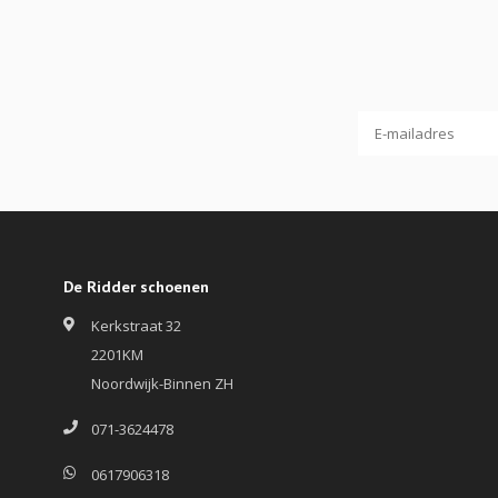
De Ridder schoenen
Kerkstraat 32
2201KM
Noordwijk-Binnen ZH
071-3624478
0617906318