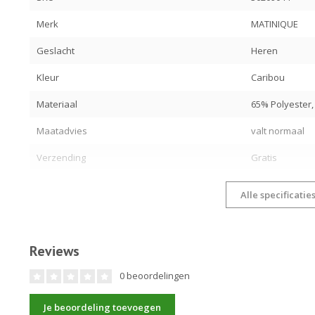
Merk
MATINIQUE
Geslacht
Heren
Kleur
Caribou
Materiaal
65% Polyester,
Maatadvies
valt normaal
Verzending
Gratis
Alle specificatie
Reviews
0 beoordelingen
Je beoordeling toevoegen