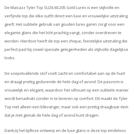
De Maicazz Tyler Top SU26.60.205 Gold Lurex is een stijlvolle en
verfijnde top die elke outfit direct een luxe en vrouwelijke uitstraling
geeft. Het subtiele gebruik van gouden lurex garen zorgt voor een
elegante glans die het licht prachtig vangt, zonder overdreven te
worden. Hierdoor heeft de top een chique, feestelijke uitstraling die
perfect past bij zowel speciale gelegenheden als stijlvolle dagelijkse
looks.
De soepelvallende stof voelt zacht en comfortabel aan op de huid
en draagt prettig gedurende de hele dag of avond. De pasvorm is
vrouwelijk en elegant, waardoor het silhouet op een subtiele manier
wordt benadrukt zonder in te leveren op comfort. Dit maakt de Tyler
Top niet alleen een blikvanger, maar ook een prettig draagbaar item
dat je met gemak de hele dag of avond kunt dragen.
Dankzij het tijdloze ontwerp en de luxe glans is deze top eindeloos