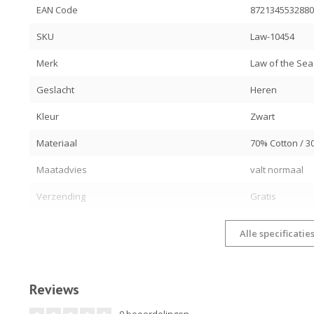
EAN Code
872134553288
SKU
Law-10454
Merk
Law of the Sea
Geslacht
Heren
Kleur
Zwart
Materiaal
70% Cotton / 3
Maatadvies
valt normaal
Verzending
Gratis
Alle specificatie
Reviews