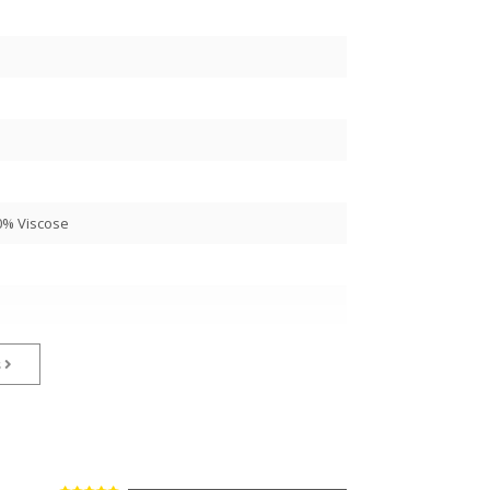
0
0% Viscose
s