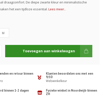
al draagcomfort. De diepe zwarte kleur en minimalistische
aken het een tijdloze essential.
Lees meer..
M
Toevoegen aan winkelwagen
zenden en retour binnen
Klanten beoordelen ons met een
9/10
ro
Webwinkelkeur
erd binnen 1-2 dagen
Fysieke winkel in Noordwijk-binnen
ZH