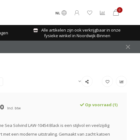
0
NL
Alle artikelen zijn ook verkrijgbaar in onze
agen
fysieke winkel in Noordwijk-Binnen
90
Op voorraad (1)
Incl. btw
e Sea Solvind LAW-10454 Black is een stijlvol en veelzijdig
rt met een moderne uitstraling. Gemaakt van zacht katoen