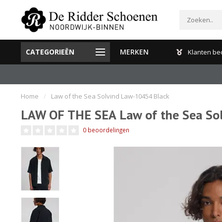
CATEGORIEËN
MERKEN
Gratis verzenden en retour binnen Nederland
Klanten be
Home
/
Law of the Sea Solvind Law-10454 Black
LAW OF THE SEA Law of the Sea So
0 beoordelingen