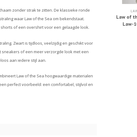
chaam zonder strak te zitten. De klassieke ronde
LA
Law of t
tstraling waar Law of the Sea om bekendstaat.
Law-1
, shorts of een overshirt voor een gelaagde look.
ling. Zwart is tijdloos, veelzijdig en geschikt voor
 met sneakers of een meer verzorgde look met een
loos aan iedere stijl aan.
mbineert Law of the Sea hoogwaardige materialen
en perfect voorbeeld: een comfortabel, stijlvol en