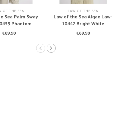
W OF THE SEA
LAW OF THE SEA
he Sea Palm Sway
Law of the Sea Algae Law-
Law
0439 Phantom
10442 Bright White
1
€69,90
€69,90