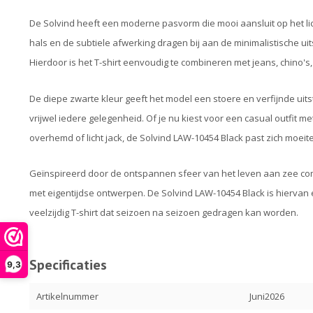
De Solvind heeft een moderne pasvorm die mooi aansluit op het li
hals en de subtiele afwerking dragen bij aan de minimalistische ui
Hierdoor is het T-shirt eenvoudig te combineren met jeans, chino's
De diepe zwarte kleur geeft het model een stoere en verfijnde uitstra
vrijwel iedere gelegenheid. Of je nu kiest voor een casual outfit
overhemd of licht jack, de Solvind LAW-10454 Black past zich moeite
Geïnspireerd door de ontspannen sfeer van het leven aan zee co
met eigentijdse ontwerpen. De Solvind LAW-10454 Black is hiervan e
veelzijdig T-shirt dat seizoen na seizoen gedragen kan worden.
Specificaties
9,3
Artikelnummer
Juni2026