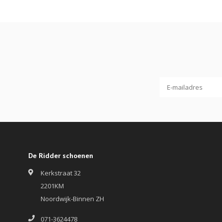
De Ridder schoenen
Kerkstraat 32
2201KM
Noordwijk-Binnen ZH
071-3624478