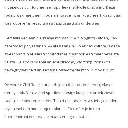
moeiteloos comfort met een sportieve, stijlvolle uitstraling. Deze
rode broek heeft een moderne, casual fit en voelt heerlijk zacht aan,
waardoor je ’m net zo graag thuis draagt als onderweg.
Gemaakt van een duurzame mix van 65% biologisch katoen, 30%
gerecycled polyester en 5% elastaan (OCS blended cotton), is deze
sweat pants niet alleen comfortabel, maar ook een meer bewuste
keuze. De stof is soepel en licht stretchy, wat zorgt voor extra
bewegingsvrijheid en een fijne pasvorm die mooi in model blijft.
De warme Chili Red kleur geeft je outfit direct een energieke en
trendy look. Dankzij het sportieve design kun je de broek zowel
casual combineren met een T-shirt en sneakers als iets gekleder
stylen met een mooie top of blouse. Zo creëer je in een
handomdraai een relaxte maar verzorgde outfit.