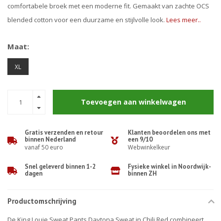
comfortabele broek met een moderne fit. Gemaakt van zachte OCS
blended cotton voor een duurzame en stijlvolle look.
Lees meer..
Maat:
XL
Toevoegen aan winkelwagen
Gratis verzenden en retour
Klanten beoordelen ons met
binnen Nederland
een 9/10
vanaf 50 euro
Webwinkelkeur
Snel geleverd binnen 1-2
Fysieke winkel in Noordwijk-
dagen
binnen ZH
Productomschrijving
De King Louie Sweat Pants Daytona Sweat in Chili Red combineert