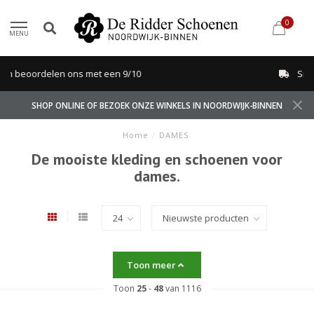
0
MENU
Snel geleverd binnen 1-2 dagen
SHOP ONLINE OF BEZOEK ONZE WINKELS IN NOORDWIJK-BINNEN
Home
/
DAMES
De mooiste kleding en schoenen voor
dames.
Toon meer
Toon
25
-
48
van 1116