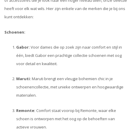
of accessoires die je look naar een hoger niveau tillen, onze selectie
heeft voor elk wat wils. Hier zijn enkele van de merken die je bij ons
kunt ontdekken:
Schoenen:
Gabor:
Voor dames die op zoek zijn naar comfort en stijl in
één, biedt Gabor een prachtige collectie schoenen met oog
voor detail en kwaliteit.
Maruti:
Maruti brengt een vleugje bohemien chic in je
schoenencollectie, met unieke ontwerpen en hoogwaardige
materialen.
Remonte:
Comfort staat voorop bij Remonte, waar elke
schoen is ontworpen met het oog op de behoeften van
actieve vrouwen.