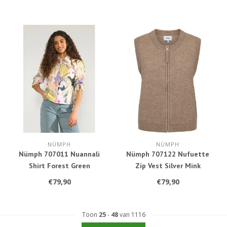
NÜMPH
NÜMPH
Nümph 707011 Nuannali
Nümph 707122 Nufuette
Shirt Forest Green
Zip Vest Silver Mink
€79,90
€79,90
Toon
25
-
48
van 1116