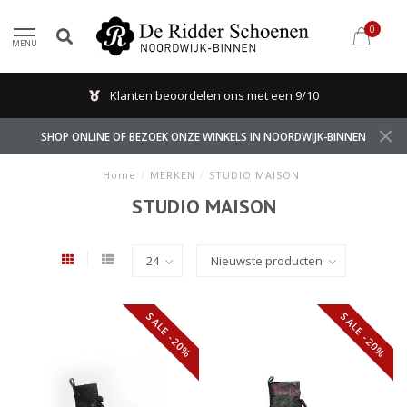
0
MENU
Klanten beoordelen ons met een 9/10
SHOP ONLINE OF BEZOEK ONZE WINKELS IN NOORDWIJK-BINNEN
Home
/
MERKEN
/
STUDIO MAISON
STUDIO MAISON
SALE -20%
SALE -20%