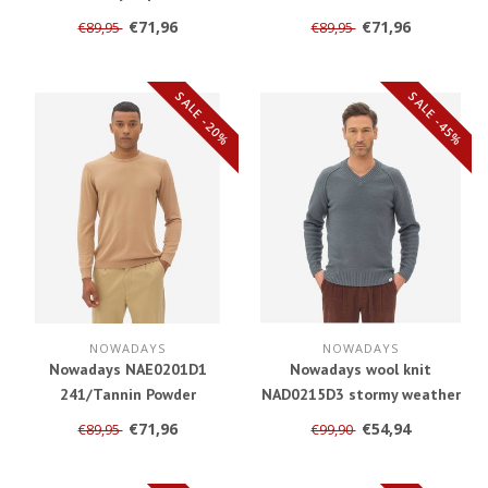
€71,96
€71,96
€89,95
€89,95
SALE -20%
SALE -45%
NOWADAYS
NOWADAYS
Nowadays NAE0201D1
Nowadays wool knit
241/Tannin Powder
NAD0215D3 stormy weather
€71,96
€54,94
€89,95
€99,90