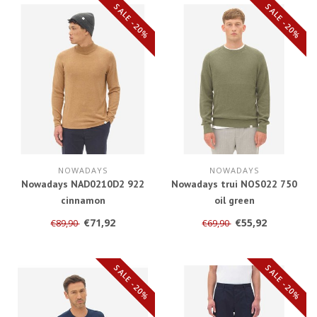
SALE -20%
SALE -20%
NOWADAYS
NOWADAYS
Nowadays NAD0210D2 922
Nowadays trui NOS022 750
cinnamon
oil green
€71,92
€55,92
€89,90
€69,90
SALE -20%
SALE -20%