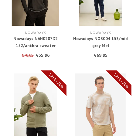
NOWADAYS
NOWADAYS
Nowadays NAH0207D2
Nowadays NOS004 153/mid
152/anthra sweater
grey Mel
€55,96
€69,95
€79,95
SALE -20%
SALE -20%