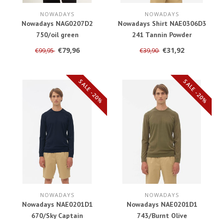
NOWADAYS
NOWADAYS
Nowadays NAG0207D2
Nowadays Shirt NAE0306D3
750/oil green
241 Tannin Powder
€79,96
€31,92
€99,95
€39,90
SALE -20%
SALE -20%
NOWADAYS
NOWADAYS
Nowadays NAE0201D1
Nowadays NAE0201D1
670/Sky Captain
743/Burnt Olive