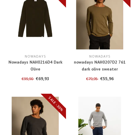
NOWADAYS
NOWADAYS
Nowadays NAH0216D4 Dark
nowadays NAH0207D2 761
Olive
dark olive sweater
€69,93
€55,96
€99,90
€79,95
SALE -30%