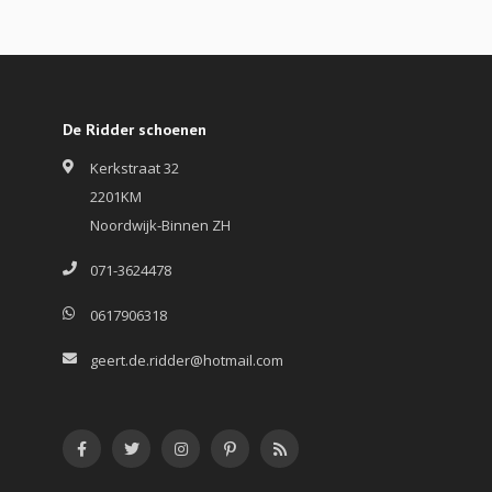
De Ridder schoenen
Kerkstraat 32
2201KM
Noordwijk-Binnen ZH
071-3624478
0617906318
geert.de.ridder@hotmail.com