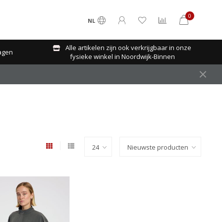
0
NL
Alle artikelen zijn ook verkrijgbaar in onze
agen
fysieke winkel in Noordwijk-Binnen