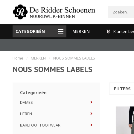
CATEGORIEËN
MERKEN
Gratis verzenden en retour binnen Nederland
Klanten be
Home
/
MERKEN
/
NOUS SOMMES LABELS
NOUS SOMMES LABELS
FILTERS
Categorieën
DAMES
HEREN
BAREFOOT FOOTWEAR