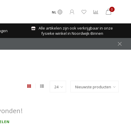
0
NL
Alle artikelen zijn ook verkrijgbaar in onze
agen
fysieke winkel in Noordwijk-Binnen
vonden!
ELEN