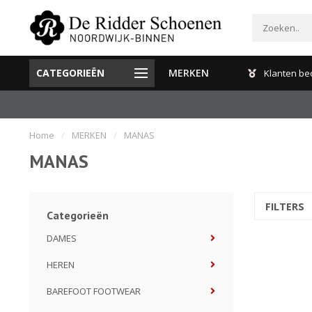
CATEGORIEËN
MERKEN
Gratis verzenden en retour binnen Nederland
Klanten be
Home
/
MERKEN
/
MANAS
MANAS
FILTERS
Categorieën
DAMES
HEREN
BAREFOOT FOOTWEAR