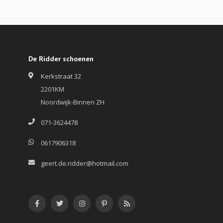
De Ridder schoenen
Kerkstraat 32
2201KM
Noordwijk-Binnen ZH
071-3624478
0617906318
geert.de.ridder@hotmail.com