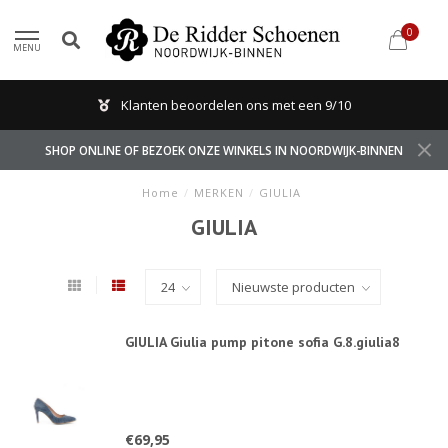
0
MENU
Klanten beoordelen ons met een 9/10
SHOP ONLINE OF BEZOEK ONZE WINKELS IN NOORDWIJK-BINNEN
Home
/
MERKEN
/
GIULIA
GIULIA
GIULIA Giulia pump pitone sofia G.8.giulia8
€69,95