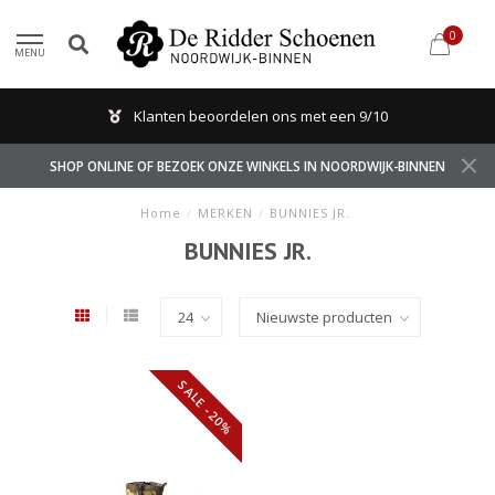
0
MENU
Klanten beoordelen ons met een 9/10
SHOP ONLINE OF BEZOEK ONZE WINKELS IN NOORDWIJK-BINNEN
Home
/
MERKEN
/
BUNNIES JR.
BUNNIES JR.
SALE -20%