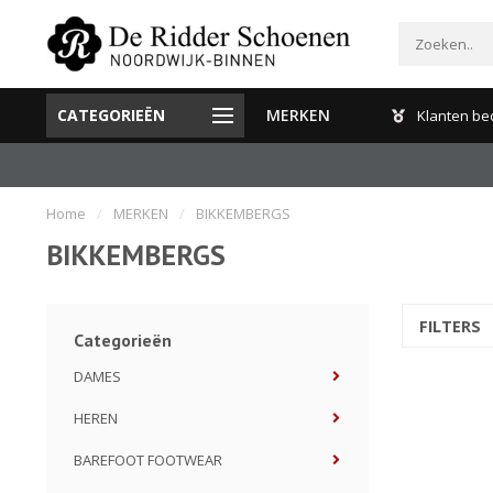
CATEGORIEËN
MERKEN
Gratis verzenden en retour binnen Nederland
Klanten be
Home
/
MERKEN
/
BIKKEMBERGS
BIKKEMBERGS
FILTERS
Categorieën
DAMES
HEREN
BAREFOOT FOOTWEAR