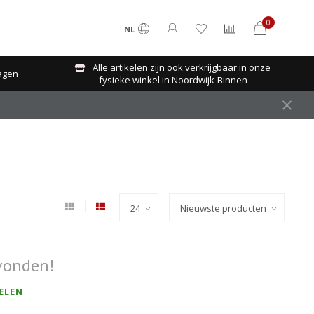
0
NL
Alle artikelen zijn ook verkrijgbaar in onze
agen
fysieke winkel in Noordwijk-Binnen
vonden!
ELEN