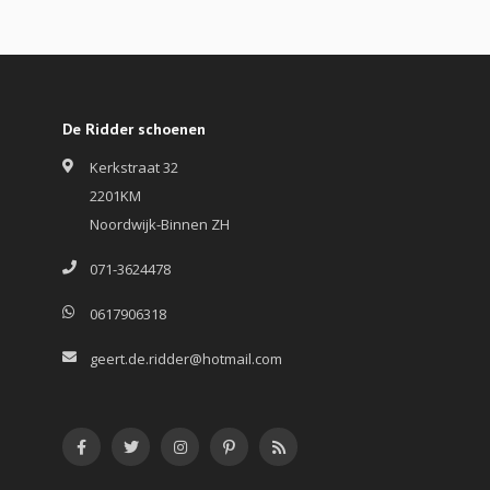
De Ridder schoenen
Kerkstraat 32
2201KM
Noordwijk-Binnen ZH
071-3624478
0617906318
geert.de.ridder@hotmail.com