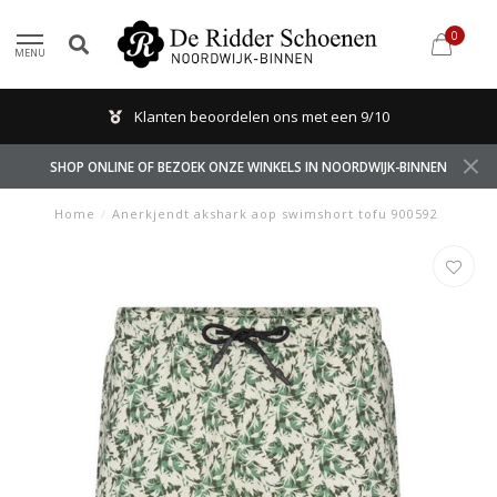
0
MENU
Klanten beoordelen ons met een 9/10
SHOP ONLINE OF BEZOEK ONZE WINKELS IN NOORDWIJK-BINNEN
Home
/
Anerkjendt akshark aop swimshort tofu 900592