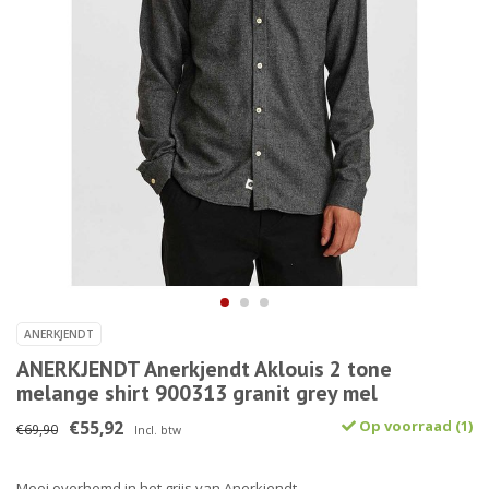
ANERKJENDT
ANERKJENDT Anerkjendt Aklouis 2 tone
melange shirt 900313 granit grey mel
€55,92
Op voorraad (1)
€69,90
Incl. btw
Mooi overhemd in het grijs van Anerkjendt