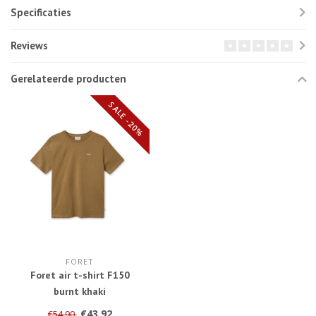
Specificaties
Reviews
Gerelateerde producten
SALE -20%
FORET
Foret air t-shirt F150
burnt khaki
€43,92
€54,90