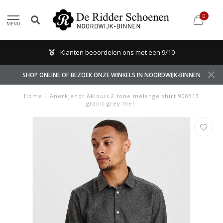
0
MENU
Klanten beoordelen ons met een 9/10
SHOP ONLINE OF BEZOEK ONZE WINKELS IN NOORDWIJK-BINNEN
Home
/
Anerkjendt Aklouis 2 tone melange shirt 900313
granit grey mel