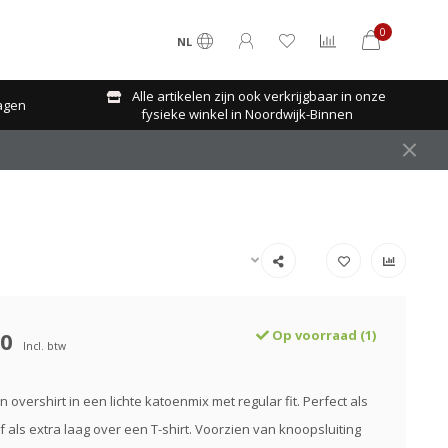
0
NL
Alle artikelen zijn ook verkrijgbaar in onze
agen
fysieke winkel in Noordwijk-Binnen
90
Op voorraad (1)
Incl. btw
en overshirt in een lichte katoenmix met regular fit. Perfect als
f als extra laag over een T-shirt. Voorzien van knoopsluiting