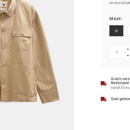
en borstza
Maat:
M
Gratis ver
Nederland
vanaf 50 eu
Snel gelev