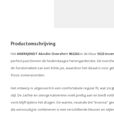
Productomschrijving
Het
ANERKJENDT Akodin Overshirt 902202
in de kleur
5523 Ince
perfect past binnen de hedendaagse herengarderobe. Dit overshir
de functionaliteit van een lichte jas, waardoor het ideaal is voor g
frisse zomeravonden.
Het ontwerp is uitgevoerd in een comfortabele regular fit, wat zor
stijl. De zachte en stevige katoenmix voelt prettig aan en biedt vo
vorm blijft tijdens het dragen. De warme, neutrale tint “Incense” gee
die eenvoudig te combineren is met verschillende kleuren en stijle