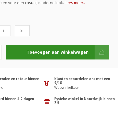
kken voor een casual, moderne look.
Lees meer..
L
XL
Toevoegen aan winkelwagen
zenden en retour binnen
Klanten beoordelen ons met een
9/10
ro
Webwinkelkeur
erd binnen 1-2 dagen
Fysieke winkel in Noordwijk-binnen
ZH