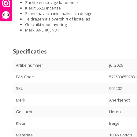
Zachte en stevige katoenmix
Kleur: 5523 Incense
Scandinavisch minimalistisch design
9,3
Te dragen als overshirt of lichte jas
Geschikt voor layering
Merk: ANERKJENDT
Specificaties
Artikelnummer
juli2026
EAN Code
571533859283
SKU
902202
Merk
Anerkjendt
Geslacht
Heren
Kleur
Beige
Materiaal
100% Cotton