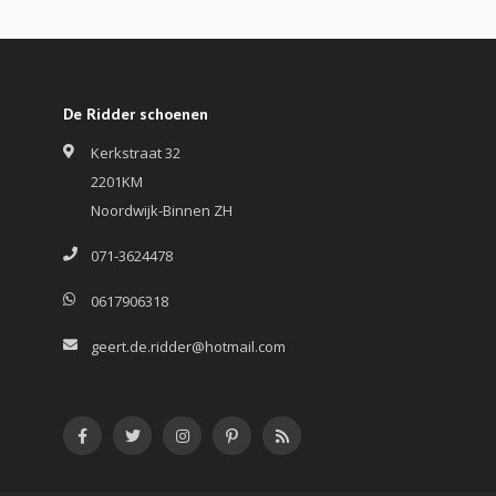
De Ridder schoenen
Kerkstraat 32
2201KM
Noordwijk-Binnen ZH
071-3624478
0617906318
geert.de.ridder@hotmail.com