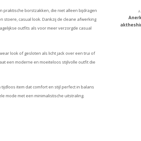
n praktische borstzakken, die niet alleen bijdragen
A
Aner
 stoere, casual look. Dankzij de cleane afwerking
aktheshi
dagelijkse outfits als voor meer verzorgde casual
b
r look of gesloten als licht jack over een trui of
aat een moderne en moeiteloos stijlvolle outfit die
ijdloos item dat comfort en stijl perfect in balans
e mode met een minimalistische uitstraling.