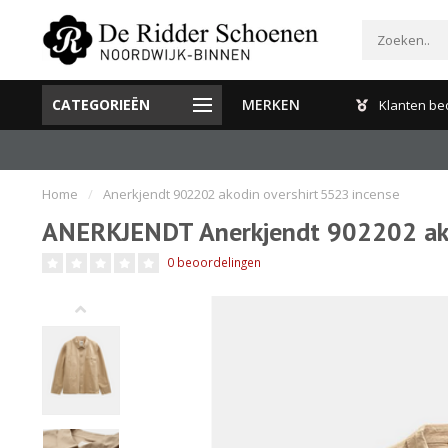
CATEGORIEËN
MERKEN
Gratis verzenden en retour binnen Nederland
Klanten be
Home
/
Anerkjendt 902202 akodin overshirt 5523 incense
ANERKJENDT Anerkjendt 902202 ako
0 beoordelingen