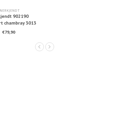
NERKJENDT
kjendt 902190
rt chambray 3013
lue denim
€79,90