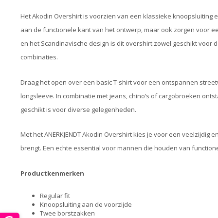
Het Akodin Overshirt is voorzien van een klassieke knoopsluiting e
aan de functionele kant van het ontwerp, maar ook zorgen voor een
en het Scandinavische design is dit overshirt zowel geschikt voor 
combinaties.
Draag het open over een basic T-shirt voor een ontspannen streetwea
longsleeve. In combinatie met jeans, chino’s of cargobroeken ontst
geschikt is voor diverse gelegenheden.
Met het ANERKJENDT Akodin Overshirt kies je voor een veelzijdig en t
brengt. Een echte essential voor mannen die houden van functionel
Productkenmerken
Regular fit
Knoopsluiting aan de voorzijde
Twee borstzakken