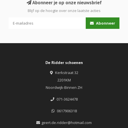
Abonneer je op onze nieuwsbrief
Blijf op de hoogte over onze laatste acties
Abonneer
De Ridder schoenen
Kerkstraat 32
2201KM
Noordwijk-Binnen ZH
071-3624478
0617906318
geert.de.ridder@hotmail.com