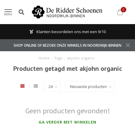
0
MENU
Klanten beoordelen ons met een 9/10
SHOP ONLINE OF BEZOEK ONZE WINKELS IN NOORDWIJK-BINNEN
Home
/
Tags
/
akjohn organic
Producten getagd met akjohn organic
Geen producten gevonden!
GA VERDER MET WINKELEN