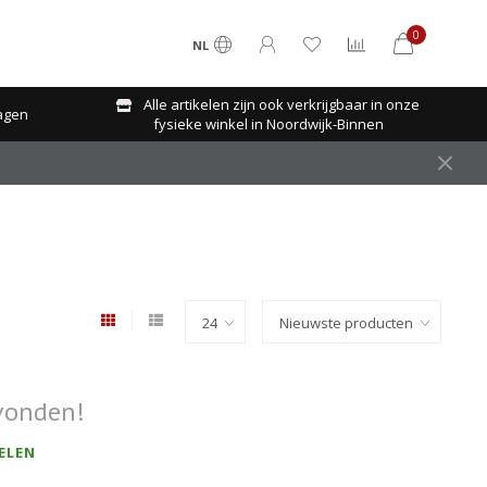
0
NL
Alle artikelen zijn ook verkrijgbaar in onze
agen
fysieke winkel in Noordwijk-Binnen
vonden!
ELEN