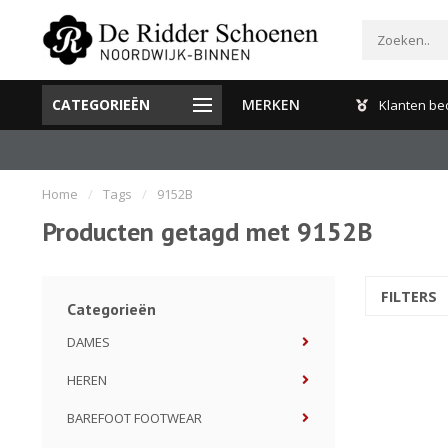
CATEGORIEËN
MERKEN
Gratis verzenden en retour binnen Nederland
Klanten be
Home
/
Tags
/
9152B
Producten getagd met 9152B
FILTERS
Categorieën
DAMES
HEREN
BAREFOOT FOOTWEAR