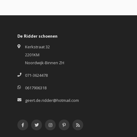
De Ridder schoenen
Kerkstraat 32
2201KM
Noordwijk-Binnen ZH
071-3624478
0617906318
geert.de.ridder@hotmail.com