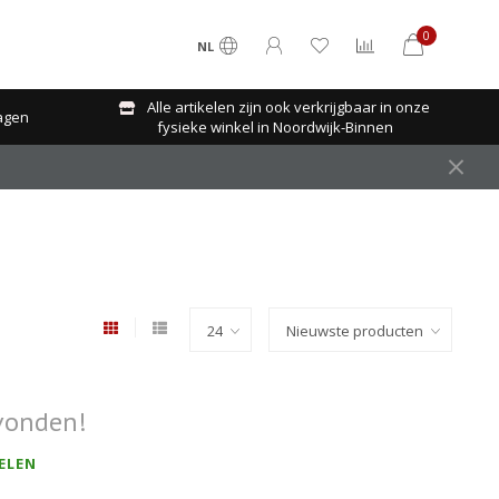
0
NL
Alle artikelen zijn ook verkrijgbaar in onze
agen
fysieke winkel in Noordwijk-Binnen
vonden!
ELEN