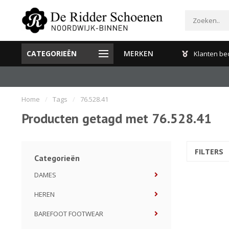
CATEGORIEËN
MERKEN
Gratis verzenden en retour binnen Nederland
Klanten be
Home
/
Tags
/
76.528.41
Producten getagd met 76.528.41
FILTERS
Categorieën
DAMES
HEREN
BAREFOOT FOOTWEAR