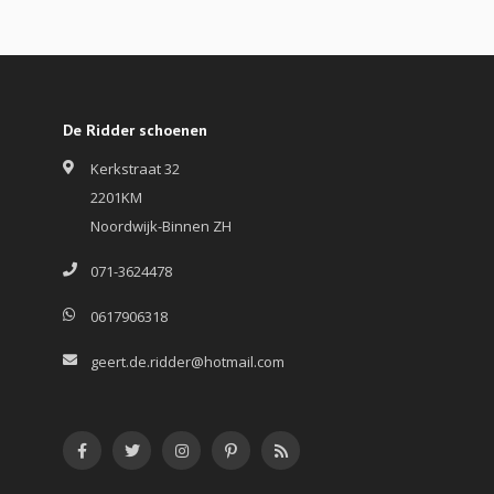
De Ridder schoenen
Kerkstraat 32
2201KM
Noordwijk-Binnen ZH
071-3624478
0617906318
geert.de.ridder@hotmail.com