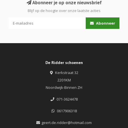
Abonneer je op onze nieuwsbrief
Blijf op de hoogte over onze laatste acties
Abonneer
De Ridder schoenen
Kerkstraat 32
2201KM
Noordwijk-Binnen ZH
071-3624478
0617906318
geert.de.ridder@hotmail.com