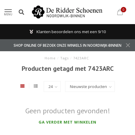
0
MENU
Klanten beoordelen ons met een 9/10
SHOP ONLINE OF BEZOEK ONZE WINKELS IN NOORDWIJK-BINNEN
Home
/
Tags
/
7423ARC
Producten getagd met 7423ARC
Geen producten gevonden!
GA VERDER MET WINKELEN