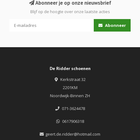
Abonneer je op onze nieuwsbrief
Blijf op de hoogte over onze laatste acties
Abonneer
De Ridder schoenen
Kerkstraat 32
2201KM
Noordwijk-Binnen ZH
071-3624478
0617906318
geert.de.ridder@hotmail.com