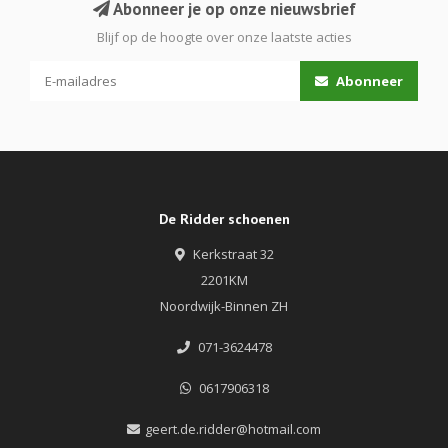
Abonneer je op onze nieuwsbrief
Blijf op de hoogte over onze laatste acties
Abonneer
De Ridder schoenen
Kerkstraat 32
2201KM
Noordwijk-Binnen ZH
071-3624478
0617906318
geert.de.ridder@hotmail.com