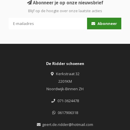
Abonneer je op onze nieuwsbrief
Blijf op de hoogte over onze laatste acties
Abonneer
De Ridder schoenen
Kerkstraat 32
2201KM
Noordwijk-Binnen ZH
071-3624478
0617906318
geert.de.ridder@hotmail.com