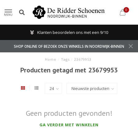
0
MENU
Klanten beoordelen ons met een 9/10
SHOP ONLINE OF BEZOEK ONZE WINKELS IN NOORDWIJK-BINNEN
Home
/
Tags
/
23679953
Producten getagd met 23679953
Geen producten gevonden!
GA VERDER MET WINKELEN