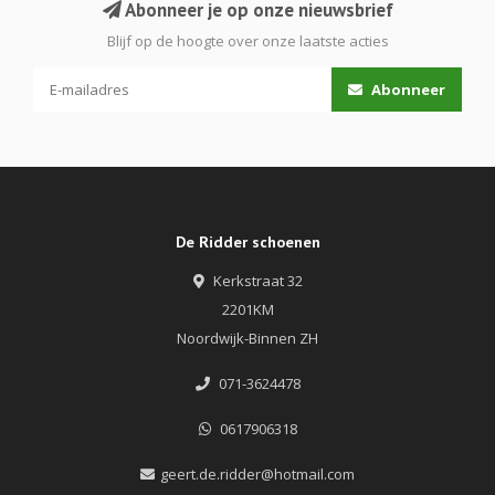
Abonneer je op onze nieuwsbrief
Blijf op de hoogte over onze laatste acties
Abonneer
De Ridder schoenen
Kerkstraat 32
2201KM
Noordwijk-Binnen ZH
071-3624478
0617906318
geert.de.ridder@hotmail.com