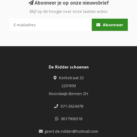
Abonneer je op onze nieuwsbrief
Blijf op de hoogte over onze laatste acties
Abonneer
De Ridder schoenen
Kerkstraat 32
2201KM
Noordwijk-Binnen ZH
071-3624478
0617906318
geert.de.ridder@hotmail.com