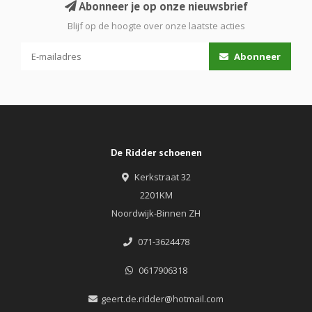
Abonneer je op onze nieuwsbrief
Blijf op de hoogte over onze laatste acties
Abonneer
De Ridder schoenen
Kerkstraat 32
2201KM
Noordwijk-Binnen ZH
071-3624478
0617906318
geert.de.ridder@hotmail.com