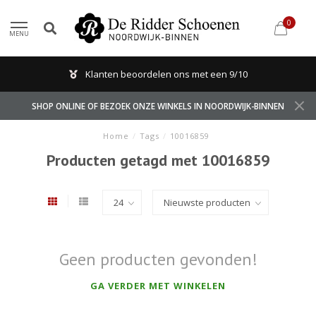
0
MENU
Klanten beoordelen ons met een 9/10
SHOP ONLINE OF BEZOEK ONZE WINKELS IN NOORDWIJK-BINNEN
Home
/
Tags
/
10016859
Producten getagd met 10016859
Geen producten gevonden!
GA VERDER MET WINKELEN