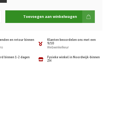
Toevoegen aan winkelwagen
zenden en retour binnen
Klanten beoordelen ons met een
9/10
ro
Webwinkelkeur
erd binnen 1-2 dagen
Fysieke winkel in Noordwijk-binnen
ZH