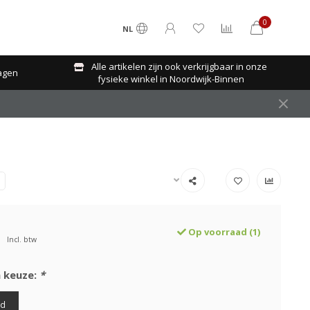
0
NL
Alle artikelen zijn ook verkrijgbaar in onze
agen
fysieke winkel in Noordwijk-Binnen
Op voorraad (1)
Incl. btw
 keuze:
*
rd