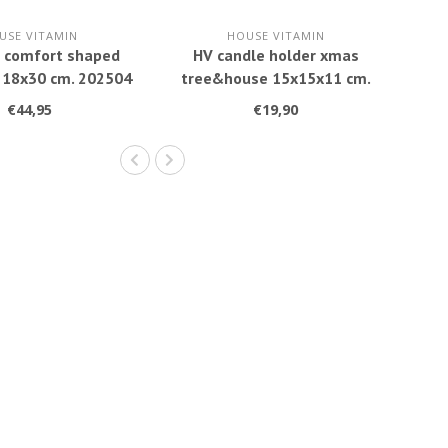
USE VITAMIN
HOUSE VITAMIN
e comfort shaped
HV candle holder xmas
 18x30 cm. 202504
tree&house 15x15x11 cm.
Black/gold 202804
€44,95
€19,90