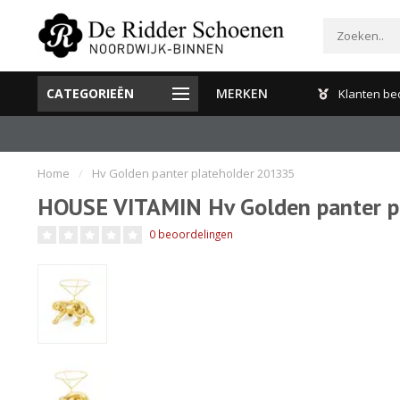
CATEGORIEËN
MERKEN
Gratis verzenden en retour binnen Nederland
Klanten be
Home
/
Hv Golden panter plateholder 201335
HOUSE VITAMIN Hv Golden panter p
0 beoordelingen