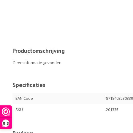
Productomschrijving
Geen informatie gevonden
Specificaties
EAN Code
871840353033
SKU
201335
9,3