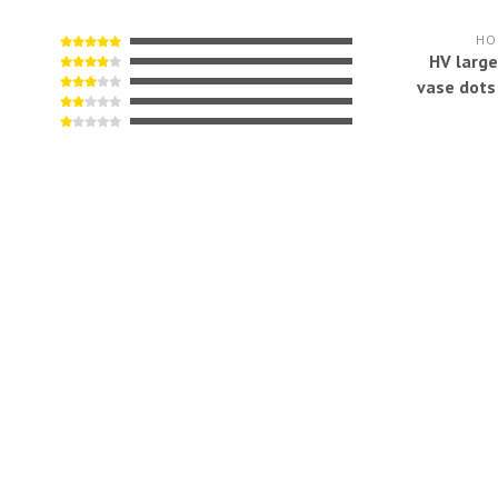
HO
HV larg
vase dots