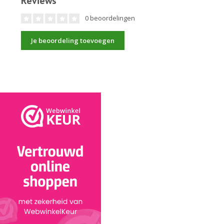
Reviews
0 beoordelingen
Je beoordeling toevoegen