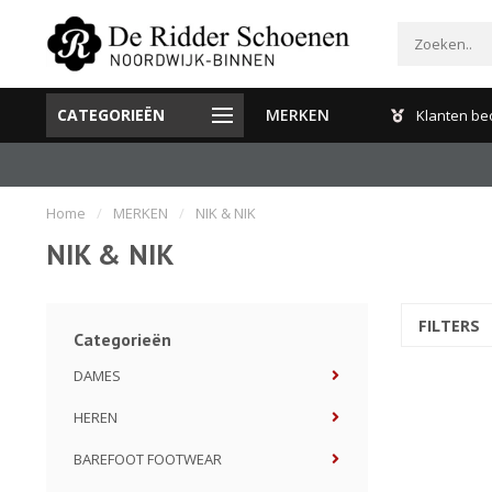
CATEGORIEËN
MERKEN
Gratis verzenden en retour binnen Nederland
Klanten be
Home
/
MERKEN
/
NIK & NIK
NIK & NIK
FILTERS
Categorieën
DAMES
HEREN
BAREFOOT FOOTWEAR