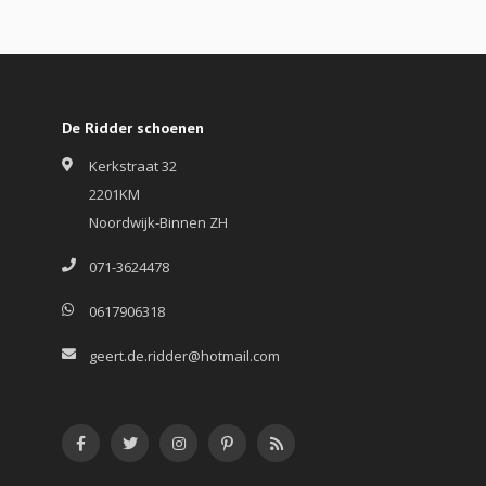
De Ridder schoenen
Kerkstraat 32
2201KM
Noordwijk-Binnen ZH
071-3624478
0617906318
geert.de.ridder@hotmail.com