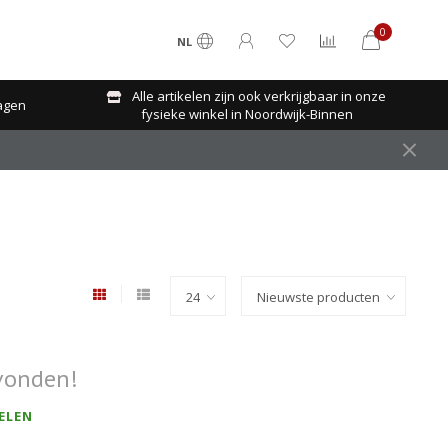
0
NL
Alle artikelen zijn ook verkrijgbaar in onze
agen
fysieke winkel in Noordwijk-Binnen
vonden!
ELEN